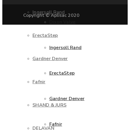
Ingersoll Rand
Copyright © Aplisac 2020
Dixon Valve
ErectaStep
Ingersoll Rand
Gardner Denver
ErectaStep
Fafnir
Gardner Denver
SHAND & JURS
Fafnir
DELAVAN