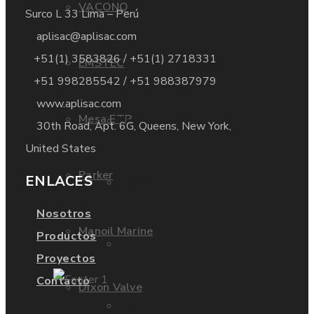
VACONO
Surco L 33 Lima – Perú
aplisac@aplisac.com
+51(1) 3583826 / +51(1) 2718331
VACONO
EMSTEC
+51 998285542 / +51 988387979
www.aplisac.com
Mesa ETP
EMSTEC
30th Road, Apt. 6G, Queens, New York,
United States
Parker
ENLACES
Mesa ETP
Nosotros
Manoil Marine
Productos
Parker
Proyectos
Contacto
Dixon Valve
Manoil Marine