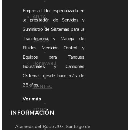
ISOIL IMPIANTI
Empresa Líder especializada en
ARTA
la prestación de Servicios y
ARTA
Suministro de Sistemas para la
Transferencia y Manejo de
GASSÓ
Fluidos, Medición, Control y
GASSÓ
Equipos para Tanques
Honeywell
Industriales y Camiones
Cisternas desde hace más de
Honeywell
25 años.
DANTEC
Ver más
DANTEC
TODO
INFORMACIÓN
Alameda del Rocio 307, Santiago de
TODO