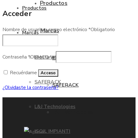
Productos
Productos
Acceder
Nombre de usuario o correo electrónico
*
Obligatorio
Marcas
Marcas
Contraseña
*
Obligatorio
EMCO WHEATON
EMCO WHEATON
Recuérdame
Acceso
SAFERACK
SAFERACK
¿Olvidaste la contraseña?
L&J Technologies
L&J Technologies
ISOIL IMPIANTI