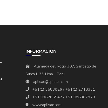
INFORMACIÓN
Alameda del Rocio 307, Santiago de
Surco L 33 Lima – Perú
aplisac@aplisac.com
+51(1) 3583826 / +51(1) 2718331
+51 998285542 / +51 988387979
www.aplisac.com