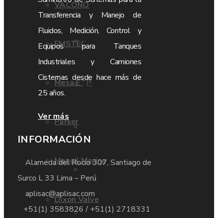
VACONO
Transferencia y Manejo de
Fluidos, Medición, Control y
VACONO
EMSTEC
Equipos para Tanques
Industriales y Camiones
Cisternas desde hace más de
Mesa ETP
EMSTEC
25 años.
Ver más
Parker
Mesa ETP
INFORMACIÓN
Manoil Marine
Alameda del Rocio 307, Santiago de
Parker
Surco L 33 Lima – Perú
aplisac@aplisac.com
Dixon Valve
+51(1) 3583826 / +51(1) 2718331
Manoil Marine