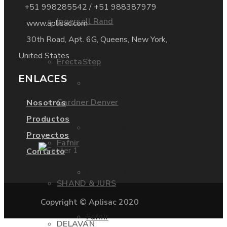
+51 998285542 / +51 988387979
Ingersoll Rand
www.aplisac.com
Dixon Valve
30th Road, Apt. 6G, Queens, New York,
United States
ErectaStep
ENLACES
Ingersoll Rand
Gardner Denver
Nosotros
Productos
ErectaStep
Proyectos
Fafnir
Contacto
Gardner Denver
SHAND & JURS
Copyright © Aplisac 2020
Fafnir
DELAVAN