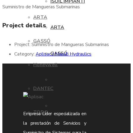
ISOIL IMPIANTI
Suministro de Mangueras Submarinas
ARTA
Project details
ARTA
GASSÓ
Project:
Suministro de Mangueras Submarinas
GASSÓ
Category:
Aplisac / Manuli Hydraulics
Honeywell
Honeywell
DANTEC
DANTEC
TODO
Empresa Líder especializada en
la prestación de Servicios y
TODO
Suministro de Sistemas para la