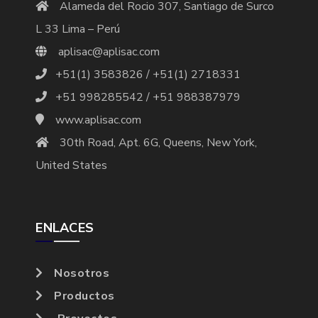
Alameda del Rocio 307, Santiago de Surco
L 33 Lima – Perú
aplisac@aplisac.com
+51(1) 3583826 / +51(1) 2718331
+51 998285542 / +51 988387979
www.aplisac.com
30th Road, Apt. 6G, Queens, New York,
United States
ENLACES
Nosotros
Productos