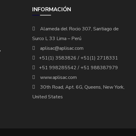
INFORMACIÓN
Alameda del Rocio 307, Santiago de
Surco L 33 Lima – Perú
aplisac@aplisac.com
y
+51(1) 3583826 / +51(1) 2718331
+51 998285542 / +51 988387979
www.aplisac.com
30th Road, Apt. 6G, Queens, New York,
United States